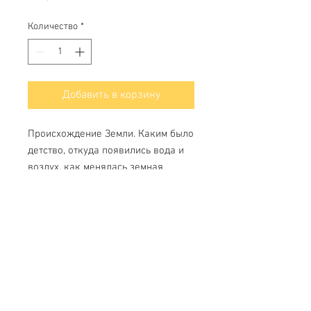
Количество
*
Добавить в корзину
Происхождение Земли. Каким было
детство, откуда появились вода и
воздух, как менялась земная
твердь и др..
Свяжитесь с нами
Тел.
+7 (499) 499-70-91
;
+7 (985) 980-80-28