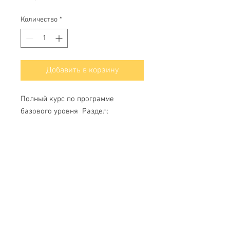
Количество
*
Добавить в корзину
Полный курс по программе
базового уровня Раздел:
животные (7-8 класс)
Свяжитесь с нами
Тел.
+7 (499) 499-70-91
;
+7 (985) 980-80-28