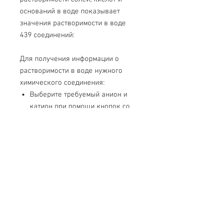
оснований в воде показывает
значения растворимости в воде
439 соединений:
Для получения информации о
растворимости в воде нужного
химического соединения:
Выберите требуемый анион и
катион при помощи кнопок со
стрелками на пульте
управления.
Соответствующие светодиоды
укажут выбранное соединение.
Нажатие клавиш, которые
используются в таблице,
сопровождается звуковым
зуммером.
В комплект стандартной поставки