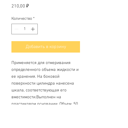
Цена
210,00 ₽
Количество
*
Добавить в корзину
Применяется для отмеривания
определенного объема жидкости и
ее хранения. На боковой
поверхности цилиндра нанесена
шкала, соответствующая его
вместимости.Выполнен на
пластиковом основании. Объем, 50
мл
Также, основание может быть
стеклянное