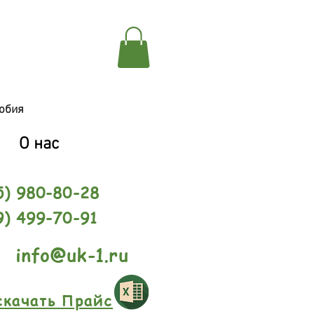
обия
О нас
5) 980-80-28
9) 499-70-91
info@uk-1.ru
скачать Прайс