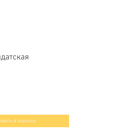
датская
авить в корзину