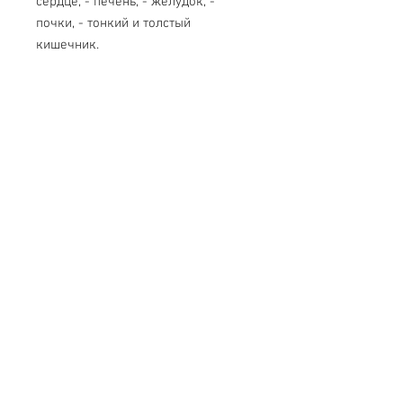
сердце, - печень, - желудок, -
почки, - тонкий и толстый
кишечник.
Также Вы можете приобрести в
нашем магазине
торс человека
65 см.
и отдельно органы человека.
-
скелет человека 85 см.
-
скелет человека 170 см.
-
череп
- глаз (
большой
/
малый
)
- сердце (
большое
/
малое
)
-
зуб
-
ухо
-
печень
-
мозг
и многое другое.
Свяжитесь с нами