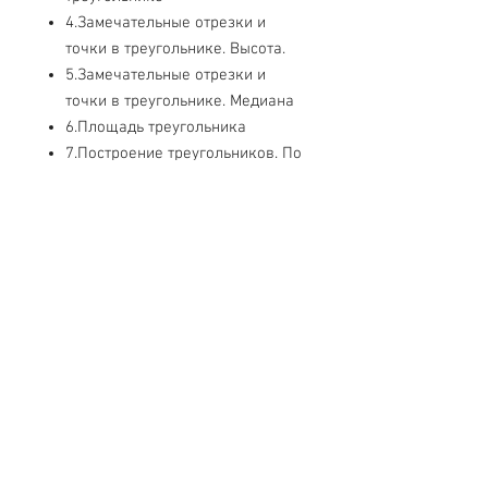
4.Замечательные отрезки и
точки в треугольнике. Высота.
5.Замечательные отрезки и
точки в треугольнике. Медиана
6.Площадь треугольника
7.Построение треугольников. По
двум сторонам и углу между
ними
8.Построение треугольников. По
стороне и прилежащим к ней
углам
9.Построение треугольников. По
трем сторонам
Свяжитесь с нами
Тел.
+7 (499) 499-70-91
;