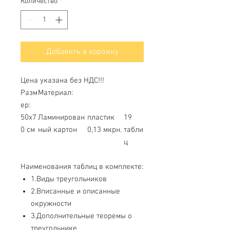
Количество
*
Добавить в корзину
Цена указана без НДС!!!
Разм
Материал:
ер:
50х7
Ламинирован
пластик
19
0 см
ный картон
0,13 мкрн.
табли
ц
Наименования таблиц в комплекте:
1.Виды треугольников
2.Вписанные и описанные
окружности
3.Дополнительные теоремы о
треугольнике