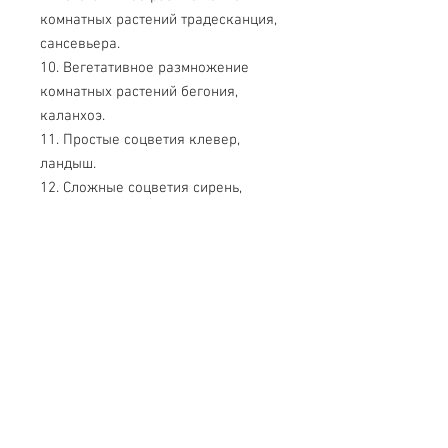
комнатных растений традесканция,
сансевьера.
10. Вегетативное размножение
комнатных растений бегония,
каланхоэ.
11. Простые соцветия клевер,
ландыш.
12. Сложные соцветия сирень,
морковь.
13. Соцветия, цветки и плоды
подсолнечника.
14. Соцветия, цветок и плод
пшеницы.
15. Разнообразие цветков.
16. Опыление.
17. Сухие плоды белена, желтая
акация.
18. Сухие плоды горчица, лопух.