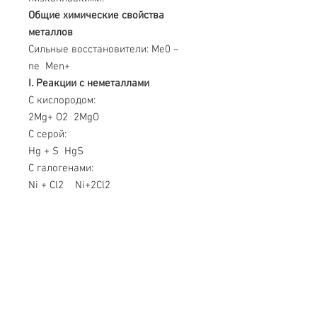
Общие химические свойства
металлов
Сильные восстановители: Me0 –
ne Men+
I
. Реакции с неметаллами
С кислородом:
2Mg+ O2 2MgO
С серой:
Hg + S HgS
С галогенами:
Ni + Cl2 Ni+2Cl2
С азотом:
3Ca + N2 Ca3N2
С фосфором:
3Ca + 2P Ca3P2
С водородом (реагируют только