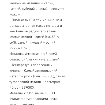
щелочные металлы – калий,
натрий, рубидий и цезий – режутся
ножом.
- Плотность. Она тем меньше, чем
меньше атомная масса металла и
чем больше радиус его атома
(самый легкий - литий (r=0,53 г/
см3); самый тяжелый – осмий
(r=22,6 г/см3).
Металлы, имеющие r < 5 г/см3
считаются "легкими металлами".
- Температуры плавления и
кипения. Самый легкоплавкий
металл – ртуть (т.пл. = -390C), самый
тугоплавкий металл – вольфрам
(t0пл. = 33900C).
Металлы с t0пл. выше 10000C
считаются тугоплавкими, ниже –
низкоплавкими.