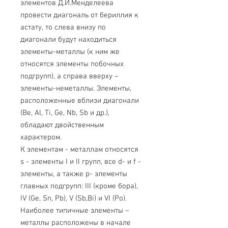
элементов Д.И.Менделеева
провести диагональ от бериллия к
астату, то слева внизу по
диагонали будут находиться
элементы-металлы (к ним же
относятся элементы побочных
подгрупп), а справа вверху –
элементы-неметаллы. Элементы,
расположенные вблизи диагонали
(Be, Al, Ti, Ge, Nb, Sb и др.),
обладают двойственным
характером.
К элементам - металлам относятся
s - элементы I и II групп, все d- и f -
элементы, а также p- элементы
главных подгрупп: III (кроме бора),
IV (Ge, Sn, Pb), V (Sb,Bi) и VI (Po).
Наиболее типичные элементы –
металлы расположены в начале