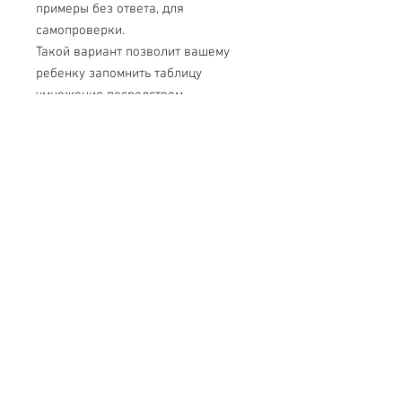
примеры без ответа, для
самопроверки.
Такой вариант позволит вашему
ребенку запомнить таблицу
умножения посредством
фотографической памяти, а
небольшой размер карточек
сэкономит место в портфеле.
Карточки изготовлены из плотного
картона и прослужат вам
достаточно долго.
Свяжитесь с нами
Тел.
+7 (499) 499-70-91
;
+7 (985) 980-80-28