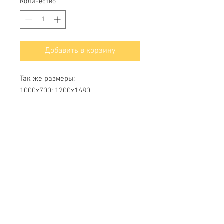
Количество
*
Добавить в корзину
Так же размеры:
1000х700; 1200х1680
Свяжитесь с нами
Тел.
+7 (499) 499-70-91
;
+7 (985) 980-80-28
info@uk-1.ru
Обслуживание клиентов