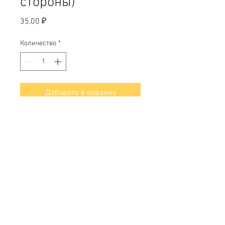
стороны)
Цена
35,00 ₽
Количество
*
Добавить в корзину
Свяжитесь с нами
Тел.
+7 (499) 499-70-91
;
+7 (985) 980-80-28
info@uk-1.ru