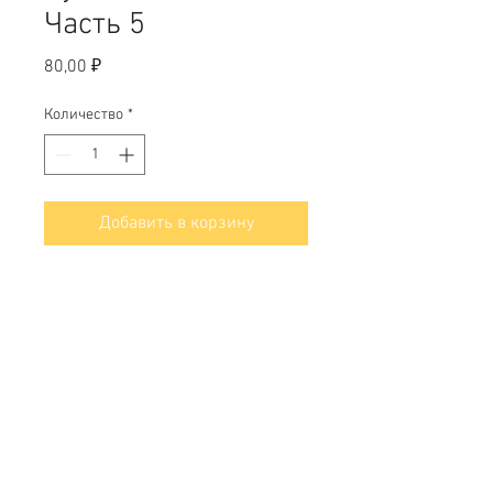
Часть 5
Цена
80,00 ₽
Количество
*
Добавить в корзину
Формат А4, ламинированные
Свяжитесь с нами
Тел.
+7 (499) 499-70-91
;
+7 (985) 980-80-28