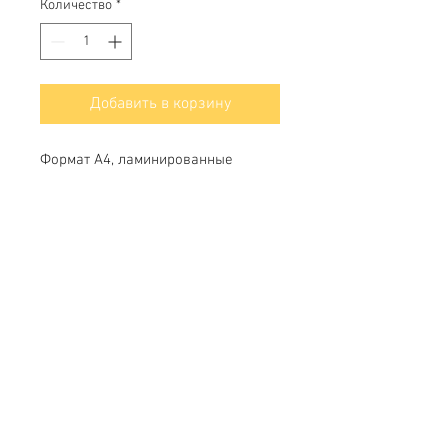
Количество
*
Добавить в корзину
Формат А4, ламинированные
Свяжитесь с нами
Тел.
+7 (499) 499-70-91
;
+7 (985) 980-80-28
info@uk-1.ru
Обслуживание клиентов
Контакты > / Оплата.
Доставка >