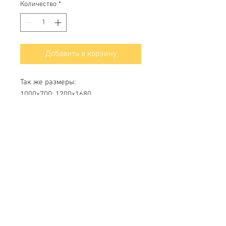
Количество
*
Добавить в корзину
Так же размеры:
1000х700; 1200х1680
Свяжитесь с нами
Тел.
+7 (499) 499-70-91
;
+7 (985) 980-80-28
info@uk-1.ru
Обслуживание клиентов