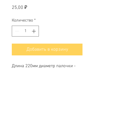
Цена
25,00 ₽
Количество
*
Добавить в корзину
Длина 220мм диаметр палочки -
4мм
Свяжитесь с нами
Тел.
+7 (499) 499-70-91
;
+7 (985) 980-80-28