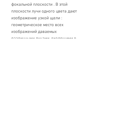
фокальной плоскости . В этой
плоскости лучи одного цвета дают
изображение узкой щели :
геометрическое место всех
изображений даваемых
различными лучами, входящими в
состав исследуемого пучка,
называется призматическим
спектром данного излучения.
Технические характеристики:
1. Фокусное расстояние объектива
коллиматорной и зрительной
трубки
2. Фокусное расстояние окуляра
мм
3. Разрешающая сила зрительной
трубки в центре поля не более
4. Ширина щели
5. Спектральный диапазон работы