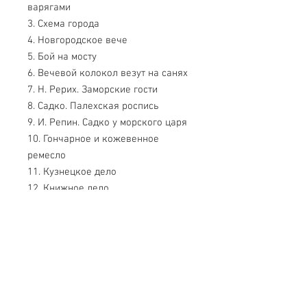
варягами
3. Схема города
4. Новгородское вече
5. Бой на мосту
6. Вечевой колокол везут на санях
7. Н. Рерих. Заморские гости
8. Садко. Палехская роспись
9. И. Репин. Садко у морского царя
10. Гончарное и кожевенное
ремесло
11. Кузнецкое дело
12. Книжное дело
13. Берестяная грамота
14. Письмо и рисунки мальчика
Онфима
15. Детинец
16. Софийский собор
17. Софийский собор. Интерьер
18. Церковь Спаса на Ильине улице