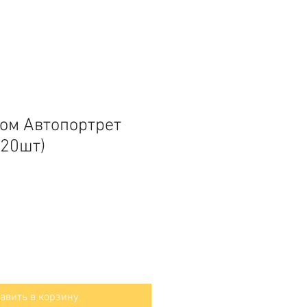
ом Автопортрет
 (20шт)
авить в корзину