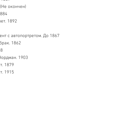
 (Не окончен)
1884
ет. 1892
ент с автопортретом. До 1867
брак. 1862
78
 Нордман. 1903
т. 1879
т. 1915
Обслуживание клиентов
Контакты > / Оплата.
Доставка >
80-80-28
Новости> /
О нас >