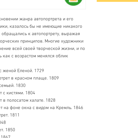
кновении жанра автопортрета и его
ники, казалось бы не имеющие никакого
, обращались к автопортрету, выражая
ворческих принципов. Многие художники
чение всей своей творческой жизни, и по
 как с возрастом менялся облик
 с женой Еленой. 1729
ртрет в красном плаще. 1809
 семьей. 1830
т с кистями. 1804
т в полосатом халате. 1828
т на фоне окна с видом на Кремль. 1846
рет. 1811
848
т. 1850
 1867