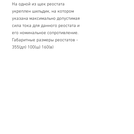
На одной из щек реостата
укреплен шильдик, на котором
указана максимально допустимая
сила тока для данного реостата и
его номинальное сопротивление.
Габаритные размеры реостатов -
355(дл) 100(ш) 160(в)
Краткие технические данные и
характеристики
Модел
Сила тока
Сопротивлени
ь
макс.,А
е,ОМ
РПШ-
0.6
500 (-+100)
0.6
РПШ-
1.0
200 (-+50)
1
РПШ-
2.0
100 (-+20)
2