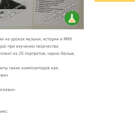
и на уроках музыки, истории и МХК
ра) при изучении творчества
плект из 20 портретов, черно-белые,
реты таких композиторов как:
евич
ргеевич
ликс