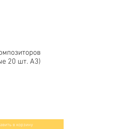
омпозиторов
е 20 шт. А3)
авить в корзину