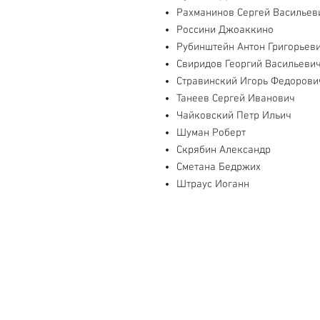
Рахманинов Сергей Васильев
Россини Джоаккино
Рубинштейн Антон Григорьев
Свиридов Георгий Васильеви
Стравинский Игорь Федорови
Танеев Сергей Иванович
Чайковский Петр Ильич
Шуман Роберт
Скрябин Александр
Сметана Бедржих
Штраус Иоганн
Свяжитесь с нами
Тел. +7 (499) 499-70-91; +7 (985) 9
info@uk-1.ru