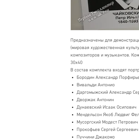
Предназначены для демонстраци
(мировая художественная культу
композиторов и музыкантов. Ком
30х40
В состав комплекта входят порт
Бородин Александр Порфирь
Вивальди Антонио
Даргомыжский Александр Се
Дворжак Антонин
Дунаевский Исаак Осипович
Мендельсон Якоб Людвиг Фе
Мусоргский Модест Петрович
Прокофьев Сергей Сергеевич
Пуччини Джакомо