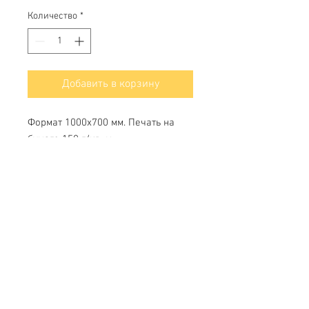
Количество
*
Добавить в корзину
Формат 1000x700 мм. Печать на
бумаге 150 г/кв. м
Свяжитесь с нами
Тел.
+7 (499) 499-70-91
;
+7 (985) 980-80-28
info@uk-1.ru