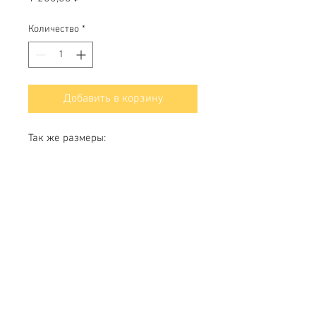
Количество
*
Добавить в корзину
Так же размеры:
1000х700; 1200х1680
Свяжитесь с нами
Тел.
+7 (499) 499-70-91
;
+7 (985) 980-80-28
info@uk-1.ru