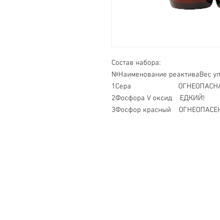
Состав набора:
№
Наименование реактива
Вес уп
1
Сера ОГНЕОПАСНА
2
Фосфора V оксид ЕДКИЙ!
3
Фосфор красный ОГНЕОПАСЕ
Свяжитесь с нами
Тел. +7 (499) 499-70-91; +7 (985) 9
info@uk-1.ru