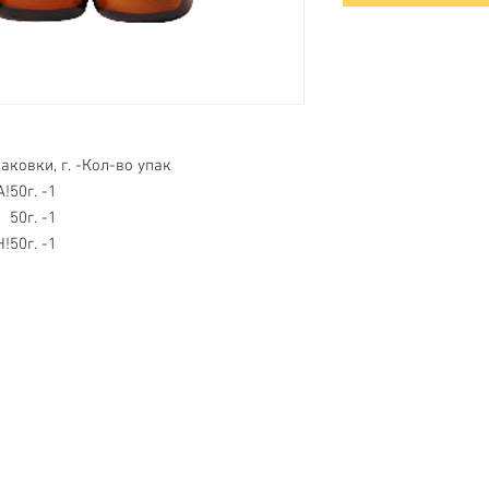
аковки, г. -
Кол-во упак
!
50г. -
1
50г. -
1
Н!
50г. -
1
Обслуживание клиентов
Контакты > / Оплата.
Доставка >
80-80-28
Новости> /
О нас >