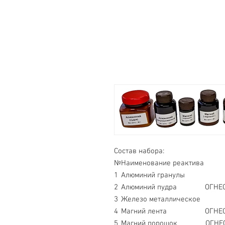
Состав набора:
№
Наименование реактива
1
Алюминий гранулы
2
Алюминий пудра ОГНЕО
3
Железо металлическое
4
Магний лента ОГНЕОП
5
Магний порошок ОГНЕО