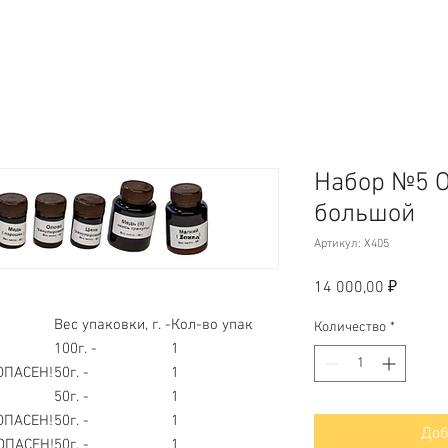
Набор №5 
большой
Артикул: Х405
Цена
14 000,00 ₽
Вес упаковки, г. -
Кол-во упак
Количество
*
100г. -
1
ПАСЕН!
50г. -
1
50г. -
1
АСЕН!
50г. -
1
Доб
ПАСЕН!
50г. -
1