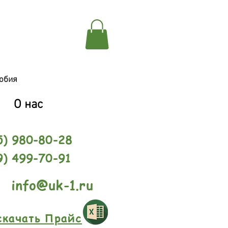
обия
О нас
5) 980-80-28
9) 499-70-91
info@uk-1.ru
скачать Прайс