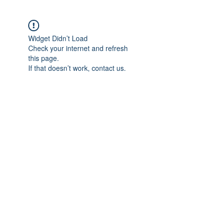
Widget Didn’t Load
Check your internet and refresh
this page.
If that doesn’t work, contact us.
Свяжитесь с нами
Тел.
+7 (499) 499-70-91
;
+7 (985) 980-80-28
info@uk-1.ru
Обслуживание клиентов