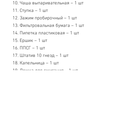
10. Чаша выпаривательная – 1 шт
11. Ступка – 1 шт
12. Зажим пробирочный – 1 шт
13. Фильтровальная бумага – 1 шт
14. Пипетка пластиковая – 1 шт
15. Ершик – 1 шт
16. ППСГ – 1 шт
17. Штатив 10 гнезд – 1 шт
18. Капельница – 1 шт
19. Ложка для сжигания – 1 шт
20. Пест – 1 шт
21. Шпатель фарфоровый – 1 шт
22. Пробирки – 5 шт
23. Комплект стеклянных трубок –
1 шт
24. Стеклянная палочка (мешалка)
– 1 шт
25. Тигли – 1 шт.