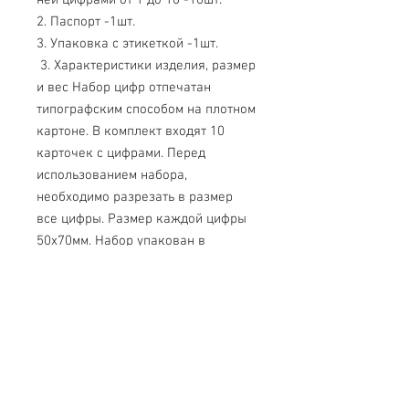
2. Паспорт -1шт.
3. Упаковка с этикеткой -1шт.
3. Характеристики изделия, размер
и вес Набор цифр отпечатан
типографским способом на плотном
картоне. В комплект входят 10
карточек с цифрами. Перед
использованием набора,
необходимо разрезать в размер
все цифры. Размер каждой цифры
50х70мм. Набор упакован в
прозрачную термоусадочную
пленку.
На упаковочной этикетке
печатным способом нанесено: -
наименование изделия; -
наименование предприятия-
изготовителя и его адрес. Размер