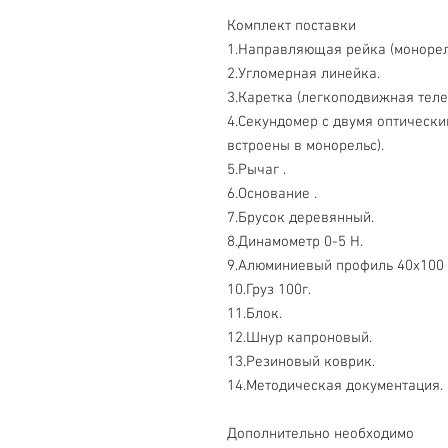
Комплект поставки
1.Направляющая рейка (монорел
2.Угломерная линейка.
3.Каретка (легкоподвижная теле
4.Секундомер с двумя оптически
встроены в монорельс).
5.Рычаг .
6.Основание .
7.Брусок деревянный.
8.Динамометр 0-5 Н.
9.Алюминиевый профиль 40х100 
10.Груз 100г.
11.Блок.
12.Шнур капроновый.
13.Резиновый коврик.
14.Методическая документация.
Дополнительно необходимо