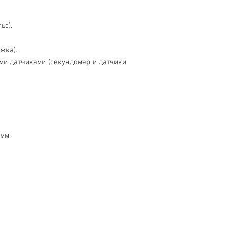
ьс).
жка).
ми датчиками (секундомер и датчики
мм.