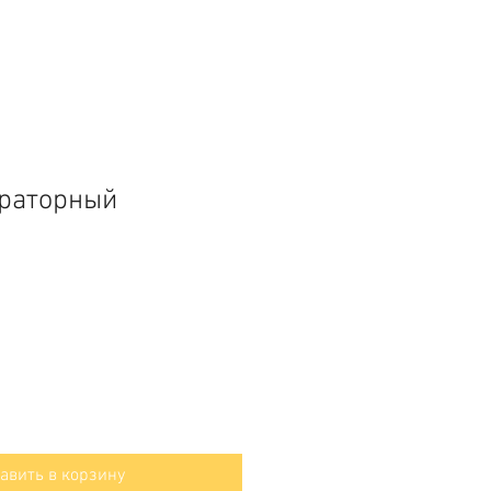
раторный
авить в корзину