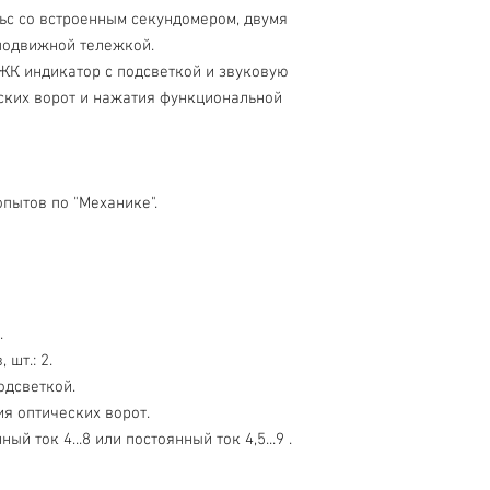
ьс со встроенным секундомером, двумя
подвижной тележкой.
ЖК индикатор с подсветкой и звуковую
ких ворот и нажатия функциональной
пытов по "Механике".
.
шт.: 2.
одсветкой.
я оптических ворот.
й ток 4...8 или постоянный ток 4,5...9 .