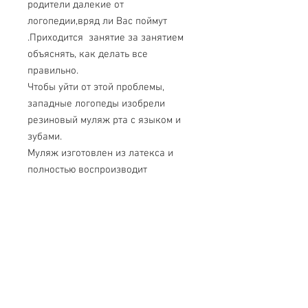
родители далекие от
логопедии,вряд ли Вас поймут
.Приходится занятие за занятием
объяснять, как делать все
правильно.
Чтобы уйти от этой проблемы,
западные логопеды изобрели
резиновый муляж рта с языком и
зубами.
Муляж изготовлен из латекса и
полностью воспроизводит
артикуляционный аппарат
человека.Приводится в действие
надеванием на кисть руки
логопеда или ребенка(кукольным
театром все умеют пользоваться).
После наглядной демонстрации
пациенту становится все ясно и
понятно,что и за каким действием