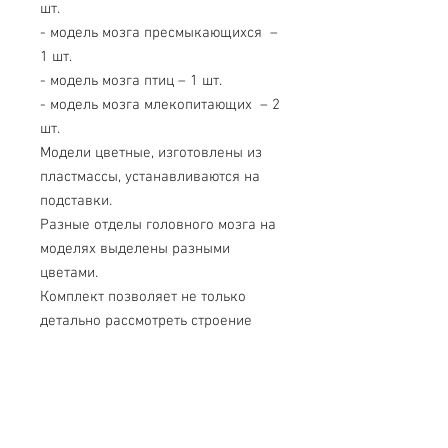
шт.
- модель мозга пресмыкающихся –
1 шт.
- модель мозга птиц – 1 шт.
- модель мозга млекопитающих – 2
шт.
Модели цветные, изготовлены из
пластмассы, устанавливаются на
подставки.
Разные отделы головного мозга на
моделях выделены разными
цветами.
Комплект позволяет не только
детально рассмотреть строение
мозга разных позвоночных
животных, но и проводить
сравнительный анализ развития
того или иного отдела головного
мозга в ходе эволюции, а также в