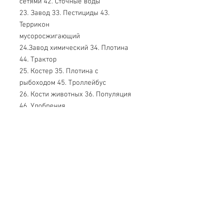
сетями 42. Сточные воды
23. Завод 33. Пестициды 43.
Террикон
мусоросжигающий
24.Завод химический 34. Плотина
44. Трактор
25. Костер 35. Плотина с
рыбоходом 45. Троллейбус
26. Кости животных 36. Популяция
46. Удобрения
27. Лесопосадки 37. Пыльная буря
47. Электростанция
28. Мертвая рыба
38.Радиоактивное загрязнение
тепловая
Для иллюстрации влияния
деятельности - человечка на
атмосферу используют компоненты: