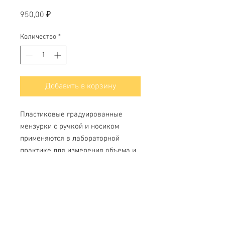
Цена
950,00 ₽
Количество
*
Добавить в корзину
Пластиковые градуированные
мензурки с ручкой и носиком
применяются в лабораторной
практике для измерения объема и
отстаивания мутных жидкостей и
других работ.
Свяжитесь с нами