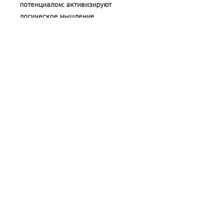
потенциалом: активизируют
логическое мышление,
воображение, все виды памяти,
расширяют кругозор и развивают
любознательность детей. Играйте,
учитесь, веселитесь и общайтесь с
вашими детьми!
Свяжитесь с нами
Тел.
+7 (499) 499-70-91
;
+7 (985) 980-80-28
info@uk-1.ru
Обслуживание клиентов
Контакты > / Оплата.
Доставка >