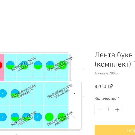
Лента букв
(комплект) 
Артикул: N045
Цена
820,00 ₽
Количество
*
Доб