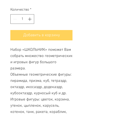
Количество
*
Добавить в корзину
Набор «ШКОЛЬНИК» поможет Вам
собрать множество геометрических
и игровых фигур большого
размера.
Объемные геометрические фигуры:
пирамида, призма, куб, тетраэдр,
октаэдр, икосаэдр, додекаэдр,
кубооктаэдр, курносый куб и др.
Игровые фигуры: цветок, корзина,
утенок, цыпленок, карусель,
котенок, танк, ракета, кораблик,