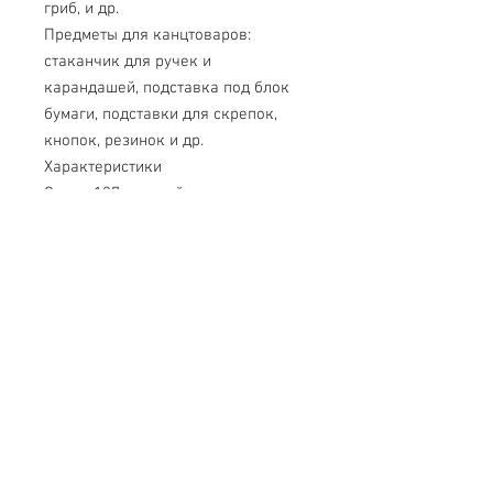
гриб, и др.
Предметы для канцтоваров:
стаканчик для ручек и
карандашей, подставка под блок
бумаги, подставки для скрепок,
кнопок, резинок и др.
Характеристики
Состав137 деталей
Колличествов транспортной таре -
5 штук
Масса набора, кг.1,249
Масса в таре, кг.6,637
Габариты транспортной
тары396*306*292
Объем куб.м.0,035
Свяжитесь с нами