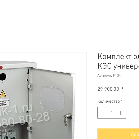
Комплект э
КЭС униве
Артикул: F134
Цена
29 900,00 ₽
Количество
*
Доб