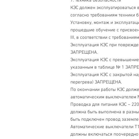
7. Техника безопасности
КЭС должен эксплуатироваться 
согласно требованиям техники б
Установку, монтаж и эксплуатац
прошедшие обучение с присвое
III, в соответствии с требованиями
Эксплуатация КЭС при поврежде
ЗАПРЕЩЕНА.
Эксплуатация КЭС с превышением
указанным в таблице № 1 ЗАПР
Эксплуатация КЭС с закрытой н
перегрева) ЗАПРЕЩЕНА.
По окончании работы КЭС должен
автоматическим выключателем № 
Проводка для питания КЭС ~ 220 
должна быть выполнена в разных
быть подключен провод заземле
Автоматические выключатели Т1
должны включаться поочередно