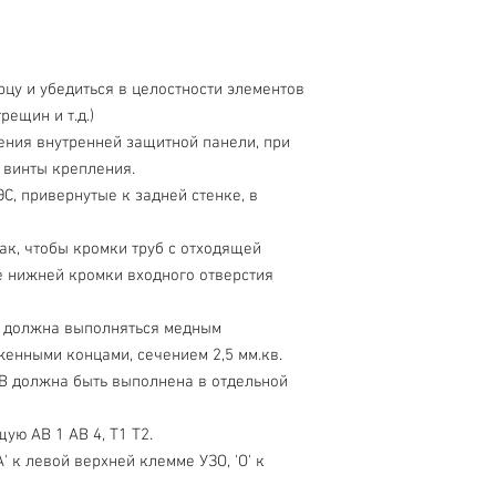
цу и убедиться в целостности элементов
рещин и т.д.)
ения внутренней защитной панели, при
 винты крепления.
С, привернутые к задней стенке, в
так, чтобы кромки труб с отходящей
е нижней кромки входного отверстия
х) должна выполняться медным
енными концами, сечением 2,5 мм.кв.
 В должна быть выполнена в отдельной
ую АВ 1 АВ 4, Т1 Т2.
' к левой верхней клемме УЗО, 'О' к