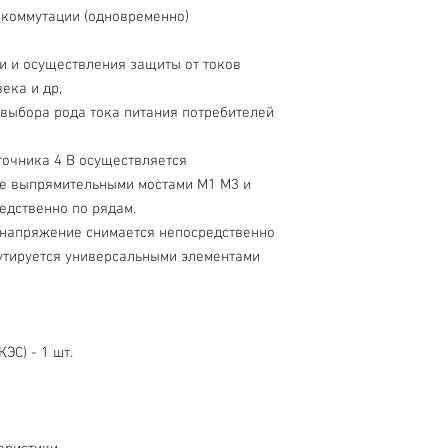
 коммутации (одновременно)
ти и осуществления защиты от токов
ека и др,
 выбора рода тока питания потребителей
точника 4 В осуществляется
е выпрямительными мостами М1 М3 и
едственно по рядам.
В напряжение снимается непосредственно
утируется универсальными элементами
ЭС) - 1 шт.