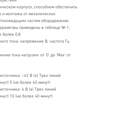
еристики
ическом корпусе, способном обеспечить
в и монтажа от механических
 токоведущим частям оборудования.
араметры приведены в таблице № 1:
 более 0,8
ого тока: напряжение В, частота Гц
ии тока нагрузки: от '0' до 'Мах' от
сточника: ~42 В (а) Трех линий
нут) 5 (не более 40 минут)
сточника: 4 В (а) Трех линий
нут) 10 (не более 40 минут)