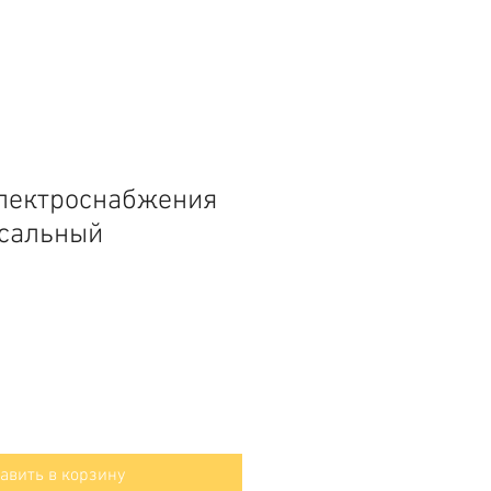
лектроснабжения
рсальный
авить в корзину