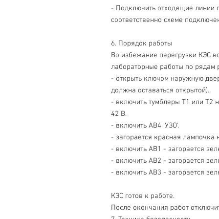
- Подключить отходящие линии п
соответственно схеме подключе
6. Порядок работы
Во избежание перегрузки КЭС в
лабораторные работы по рядам 
- открыть ключом наружную двер
должна оставаться открытой).
- включить тумблеры Т1 или Т2 
42 В.
- включить АВ4 'УЗО'.
- загорается красная лампочка 
- включить АВ1 - загорается зел
- включить АВ2 - загорается зел
- включить АВ3 - загорается зел
КЭС готов к работе.
После окончания работ отключит