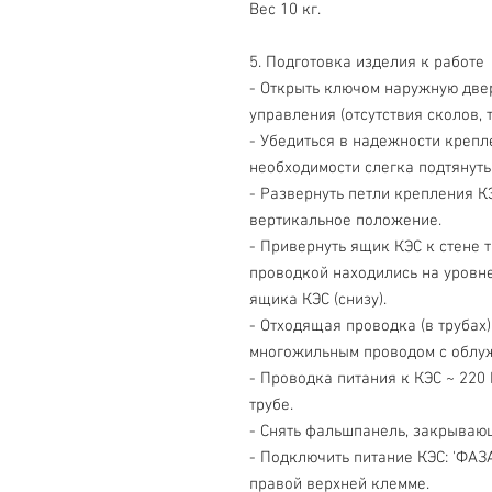
Вес 10 кг.
5. Подготовка изделия к работе
- Открыть ключом наружную двер
управления (отсутствия сколов, т
- Убедиться в надежности крепл
необходимости слегка подтянуть
- Развернуть петли крепления КЭ
вертикальное положение.
- Привернуть ящик КЭС к стене 
проводкой находились на уровн
ящика КЭС (снизу).
- Отходящая проводка (в труба
многожильным проводом с облуж
- Проводка питания к КЭС ~ 220
трубе.
- Снять фальшпанель, закрывающ
- Подключить питание КЭС: 'ФАЗА
правой верхней клемме.