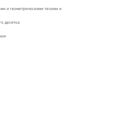
ами и геометрическими телами и
го десятка
тном
Обслуживание клиентов
Контакты > / Оплата.
Доставка >
80-80-28
Новости> /
О нас >