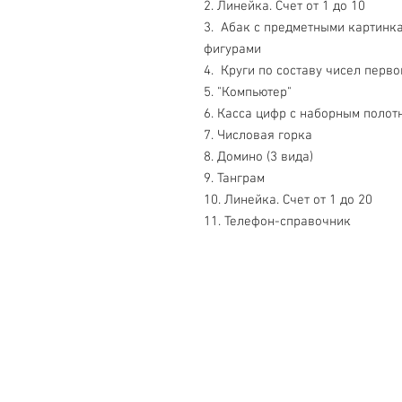
2. Линейка. Счет от 1 до 10
3. Абак с предметными картинк
фигурами
4. Круги по составу чисел перво
5. "Компьютер"
6. Касса цифр с наборным поло
7. Числовая горка
8. Домино (3 вида)
9. Танграм
10. Линейка. Счет от 1 до 20
11. Телефон-справочник
Свяжитесь с нами
Тел. +7 (499) 499-70-91; +7 (985) 9
info@uk-1.ru