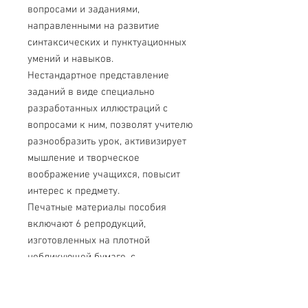
вопросами и заданиями,
направленными на развитие
синтаксических и пунктуационных
умений и навыков.
Нестандартное представление
заданий в виде специально
разработанных иллюстраций с
вопросами к ним, позволят учителю
разнообразить урок, активизирует
мышление и творческое
воображение учащихся, повысит
интерес к предмету.
Печатные материалы пособия
включают 6 репродукций,
изготовленных на плотной
небликующей бумаге, с
изображением картин русских
художников и предназначены для
различных форм работы по