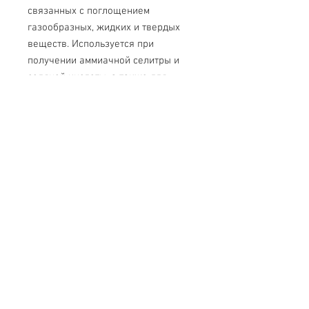
связанных с поглощением
газообразных, жидких и твердых
веществ. Используется при
получении аммиачной селитры и
соляной кислоты, а также для
осушки газов.
2. Краткое описание
Представляет собой тонкостенный
сосуд из стекла с тубулусами и
небольшой перетяжкой в средней
его части.
Свяжитесь с нами
Тел.
+7 (499) 499-70-91
;
+7 (985) 980-80-28