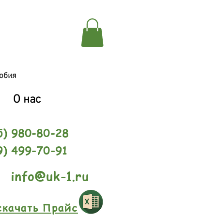
обия
О нас
5) 980-80-28
9) 499-70-91
info@uk-1.ru
скачать Прайс