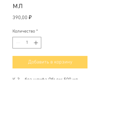
мл
Цена
390,00 ₽
Количество
*
Добавить в корзину
К-3 – без шлифа Объем: 500 мл
Диаметр горла: 34 мм
Свяжитесь с нами
Тел.
+7 (499) 499-70-91
;