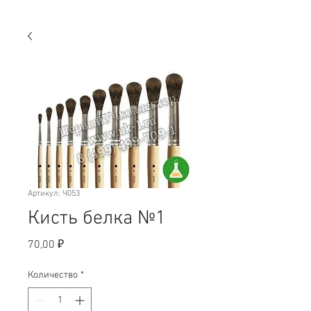
Артикул: Ч053
Кисть белка №1
Цена
70,00 ₽
Количество
*