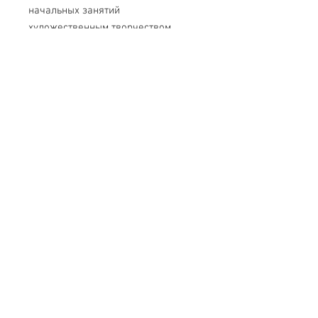
начальных занятий
художественным творчеством,
пригодны для рисования
акварелью, темперой, гуашью.
Ручка кисти деревянная
пропитанная, обойма жестяная
шовная.
Свяжитесь с нами
Тел.
+7 (499) 499-70-91
;
+7 (985) 980-80-28
info@uk-1.ru
Обслуживание клиентов
Контакты > / Оплата.
Доставка >