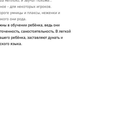
 оба неплохо, и звучат похоже…
ное - для некоторых игроков.
ороге умницы и плаксы, неженки и
акого они рода.
ны в обучении ребёнка, ведь они
точенность, самостоятельность. В легкой
шего ребёнка, заставляют думать и
ского языка.
Обслуживание клиентов
Контакты > / Оплата.
Доставка >
80-80-28
Новости> /
О нас >