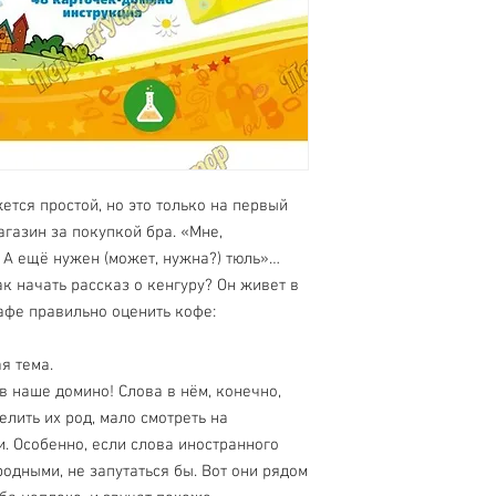
ется простой, но это только на первый
агазин за покупкой бра. «Мне,
. А ещё нужен (может, нужна?) тюль»…
к начать рассказ о кенгуру? Он живет в
афе правильно оценить кофе:
ая тема.
в наше домино! Слова в нём, конечно,
елить их род, мало смотреть на
и. Особенно, если слова иностранного
одными, не запутаться бы. Вот они рядом