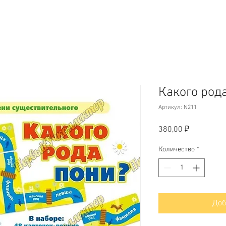
Какого род
Артикул: N211
Цена
380,00 ₽
Количество
*
Доб