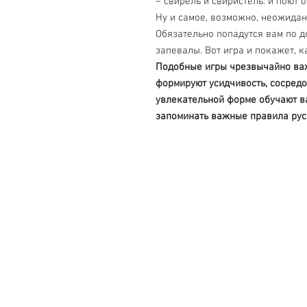
– свирель и свиристель: и поют
Ну и самое, возможно, неожидан
Обязательно попадутся вам по д
запевалы. Вот игра и покажет, к
Подобные игры чрезвычайно важ
формируют усидчивость, сосредо
увлекательной форме обучают ва
запоминать важные правила рус
Свяжитесь с нами
Тел. +7 (499) 499-70-91; +7 (985) 9
info@uk-1.ru