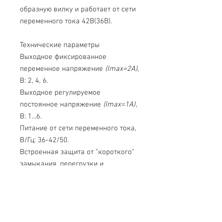
образную вилку и работает от сети
переменного тока 42В(36В).
Технические параметры
Выходное фиксированное
переменное напряжение
(Imax=2A)
,
В: 2, 4, 6.
Выходное регулируемое
постоянное напряжение
(Imax=1A)
,
В: 1...6.
Питание от сети переменного тока,
В/Гц: 36-42/50.
Встроенная защита от "короткого"
замыкания, перегрузки и
перегрева.
Комплект поставки
Источник питания ВУ-4М-КЛ.