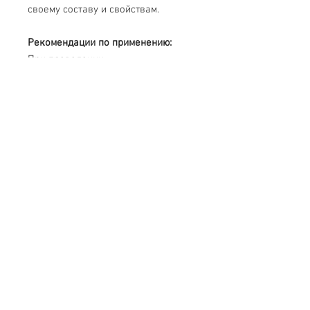
своему составу и свойствам.
Рекомендации по применению:
При проведении
профилактической обработки с
помощью тампона, извлеченного из
пакета, равномерно нанести на
открытые участки кожи лица, шеи
и кистей рук (один пакет на одну
обработку).
Для экстренной дегазации
обработать тампоном открытые
участки кожи и прилегающие к ним
кромки одежды (один пакет на
одну обработку).
В комплекте рекомендуется иметь
четыре пакета.