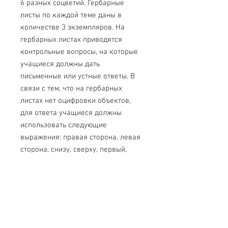
6 разных соцветий. Гербарные
листы по каждой теме даны в
количестве 3 экземпляров. На
гербарных листах приводятся
контрольные вопросы, на которые
учащиеся должны дать
письменные или устные ответы. В
связи с тем, что на гербарных
листах нет оцифровки объектов,
для ответа учащиеся должны
использовать следующие
выражения: правая сторона, левая
сторона, снизу, сверху, первый,
второй и т. д. Растения могут быть
разными по виду, но должны
отражать характерные признаки по
данным темам. При работе с
гербарием желательно
использовать лупу. Засушенные