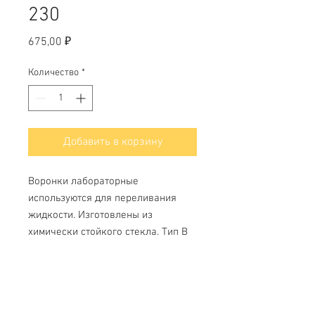
230
Цена
675,00 ₽
Количество
*
Добавить в корзину
Воронки лабораторные
используются для переливания
жидкости. Изготовлены из
химически стойкого стекла. Тип В
Характеристики: Наименование
Диаметр воронки, 150мм Диаметр
носика, 16мм Высота, 230мм