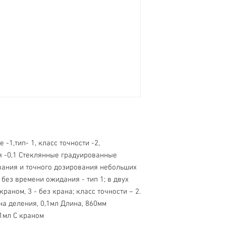
-1,тип- 1, класс точности -2,
я -0,1 Стеклянные градуированные
вания и точного дозирования небольших
без времени ожидания - тип 1; в двух
раном, 3 - без крана; класс точности – 2.
на деления, 0,1мл Длина, 860мм
1мл С краном