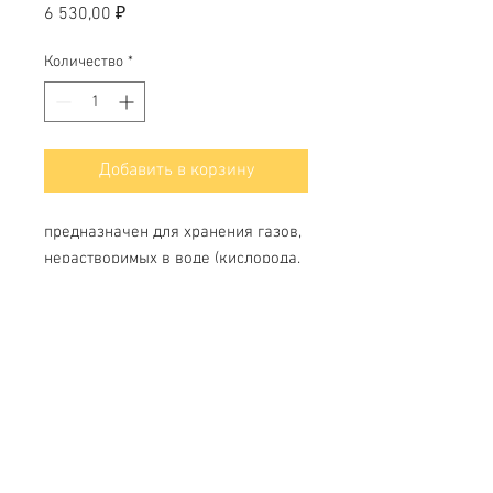
Цена
6 530,00 ₽
Количество
*
Добавить в корзину
предназначен для хранения газов,
нерастворимых в воде (кислорода,
азота).
Свяжитесь с нами
Тел.
+7 (499) 499-70-91
;
+7 (985) 980-80-28